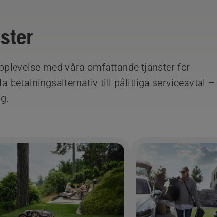
nster
plevelse med våra omfattande tjänster för
a betalningsalternativ till pålitliga serviceavtal – 
ig.