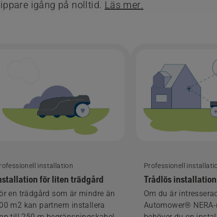
ppare igång på nolltid.
Läs mer.
rofessionell installation
Professionell installati
nstallation för liten trädgård
Trådlös installation
ör en trädgård som är mindre än
Om du är intressera
00 m2 kan partnern installera
Automower® NERA-
pp till 250 m begränsningskabel
behöver du en instal