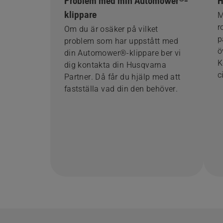
Problem med min Automower®-
H
klippare
M
r
Om du är osäker på vilket
p
problem som har uppstått med
ö
din Automower®-klippare ber vi
K
dig kontakta din Husqvarna
c
Partner. Då får du hjälp med att
fastställa vad din den behöver.