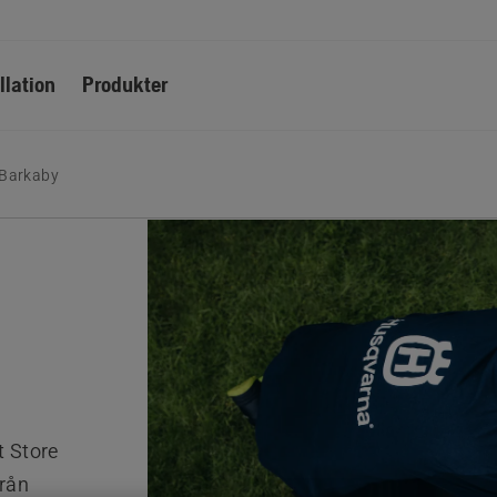
llation
Produkter
 Barkaby
 Store
från