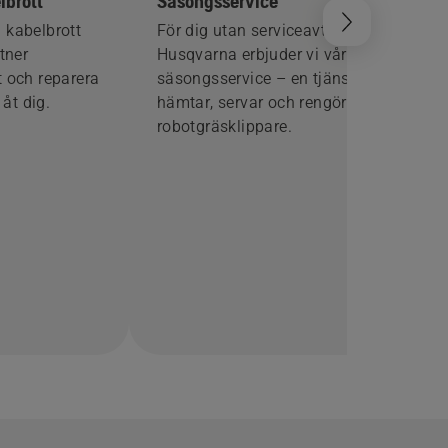
lbrott
Säsongsservice
 kabelbrott
För dig utan serviceavtal med
rtner
Husqvarna erbjuder vi vår
t och reparera
säsongsservice – en tjänst där vi
åt dig.
hämtar, servar och rengör din
robotgräsklippare.