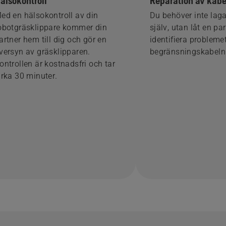
älsokontroll
Reparation av kabe
ed en hälsokontroll av din
Du behöver inte laga
obotgräsklippare kommer din
själv, utan låt en pa
artner hem till dig och gör en
identifiera probleme
versyn av gräsklipparen.
begränsningskabeln 
ontrollen är kostnadsfri och tar
irka 30 minuter.