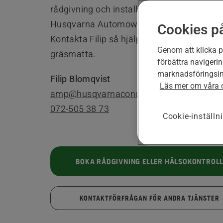
rådgivning och installation till service av d
Husqvarna Automower® robotgräsklippar
Cookies p
Kontakta Filip så hjälper han dig till en per
Genom att klicka på
gräsmatta.
förbättra navigeri
marknadsföringsin
Filip Blomqvist
Läs mer om våra 
amp@husqvarnaconceptstore.se
072-505 38 73
Cookie-inställn
BOKA RÅDGIVNING ELLER HÄLSOKONTROL
KONTAKTFÖRFRÅGAN FÖR ANDRA TJÄNSTER