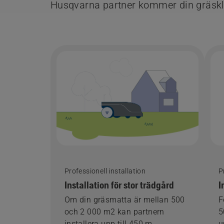
Husqvarna partner kommer din gräskli
Professionell installation
P
Installation för stor trädgård
I
Om din gräsmatta är mellan 500
F
och 2 000 m2 kan partnern
5
installera upp till 450 m
u