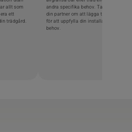
har allt som
andra specifika behov. Tala med
lera ett
din partner om att lägga till mer
din trädgård.
för att uppfylla din installations
behov.