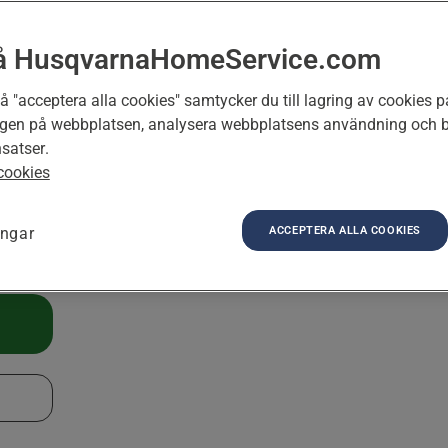
in
e.
å HusqvarnaHomeService.com
fekt
 "acceptera alla cookies" samtycker du till lagring av cookies på
ngen på webbplatsen, analysera webbplatsens användning och bi
satser.
cookies
ACCEPTERA ALLA COOKIES
ingar
L