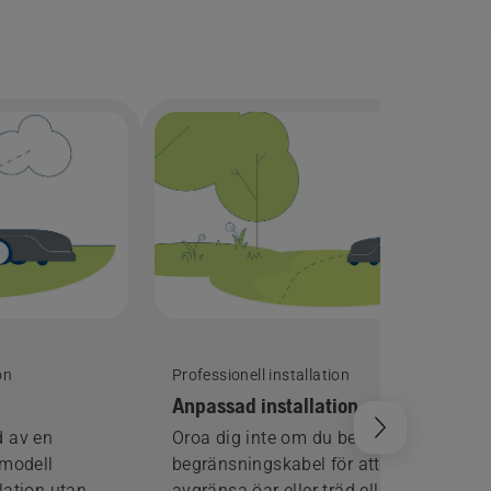
on
Professionell installation
Anpassad installation
d av en
Oroa dig inte om du behöver mer
modell
begränsningskabel för att
lation utan
avgränsa öar eller träd eller har