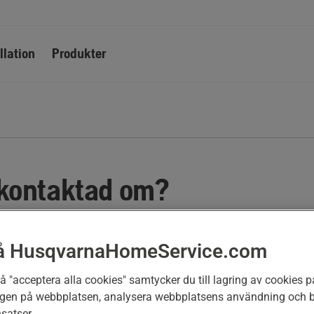
llation
Produkter
i kontaktad om?
ll du veta mer om våra tjänster och hur de passar 
t uppgifter så kontaktar en partner dig inom kort
å HusqvarnaHomeService.com
 "acceptera alla cookies" samtycker du till lagring av cookies på
ngen på webbplatsen, analysera webbplatsens användning och bi
satser.