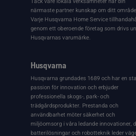
Tack vare lokala verksamheter har din
närmaste partner kunskap om ditt område
Varje Husqvarna Home Service tillhandahå
genom ett oberoende företag som drivs u
Husqvarnas varumärke.
Husqvarna
Husqvarna grundades 1689 och har en st
passion för innovation och erbjuder
professionella skogs-, park- och
trädgårdsprodukter. Prestanda och
användbarhet möter säkerhet och
miljöomsorg i våra ledande innovationer, 
batterilösningar och robotteknik leder väg