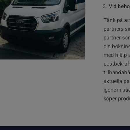
Vid beho
Tänk på at
partners si
partner so
din boknin
med hjälp a
postbekräf
tillhandahå
aktuella pa
igenom såda
köper produ