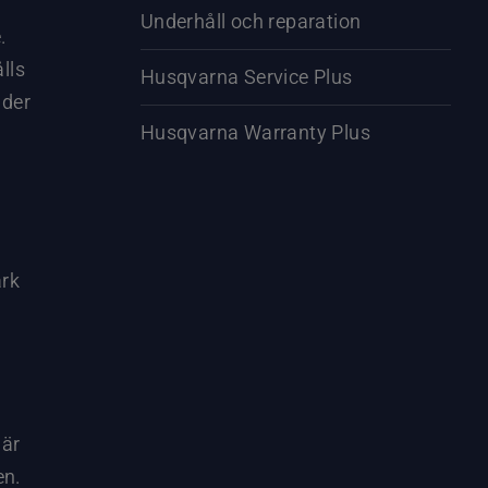
Underhåll och reparation
.
lls
Husqvarna Service Plus
nder
Husqvarna Warranty Plus
ark
där
en.