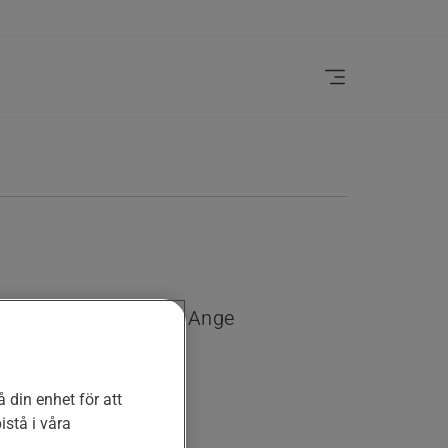
dig och din trädgård? Ange
.
 din enhet för att
stå i våra