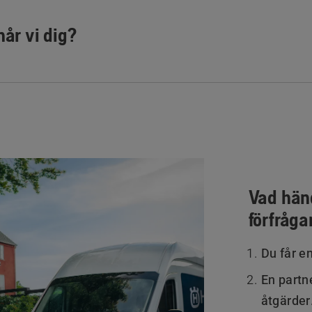
når vi dig?
Vad händ
förfråga
Du får e
En partne
åtgärder