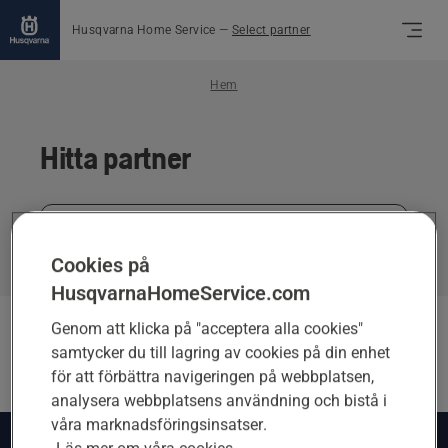
Husqvarna Home Service
—
Select partner
Hem
Hitta partner
Skriv
in
Cookies på
din
fullständiga
HusqvarnaHomeService.com
adress
Genom att klicka på "acceptera alla cookies"
Partner
(
0
)
samtycker du till lagring av cookies på din enhet
för att förbättra navigeringen på webbplatsen,
analysera webbplatsens användning och bistå i
våra marknadsföringsinsatser.