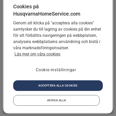
Välj tjänst
Cookies på
HusqvarnaHomeService.com
Genom att klicka på "acceptera alla cookies"
NÄSTA
samtycker du till lagring av cookies på din enhet
för att förbättra navigeringen på webbplatsen,
analysera webbplatsens användning och bistå i
Nästa
våra marknadsföringsinsatser.
På vilken adress vill du få råd eller
Läs mer om våra cookies
hjälp?
Cookie-inställningar
Nästa
Vad heter du och hur når vi dig?
ACCEPTERA ALLA COOKIES
AVVISA ALLA