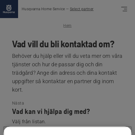
Husqvarna Home Service
—
Select partner
Hem
Vad vill du bli kontaktad om?
Behöver du hjälp eller vill du veta mer om våra
tjänster och hur de passar dig och din
trädgård? Ange din adress och dina kontakt
uppgifter så kontaktar en partner dig inom
kort.
Nästa
Vad kan vi hjälpa dig med?
Välj från listan.