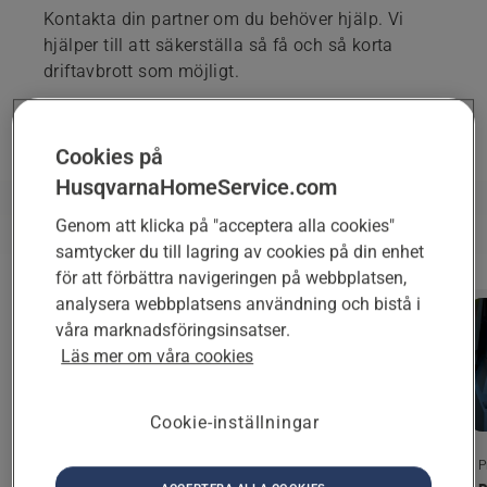
Kontakta din partner om du behöver hjälp. Vi
hjälper till att säkerställa så få och så korta
driftavbrott som möjligt.
Cookies på
SKICKA EN FÖRFRÅGAN
HusqvarnaHomeService.com
Tjänster
Genom att klicka på "acceptera alla cookies"
samtycker du till lagring av cookies på din enhet
för att förbättra navigeringen på webbplatsen,
analysera webbplatsens användning och bistå i
våra marknadsföringsinsatser.
Läs mer om våra cookies
Cookie-inställningar
Professionell support
Professionell support
P