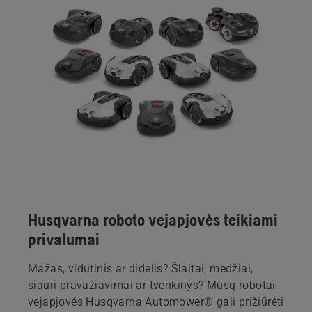
Husqvarna roboto vejapjovės teikiami
privalumai
Mažas, vidutinis ar didelis? Šlaitai, medžiai,
siauri pravažiavimai ar tvenkinys? Mūsų robotai
vejapjovės Husqvarna Automower® gali prižiūrėti