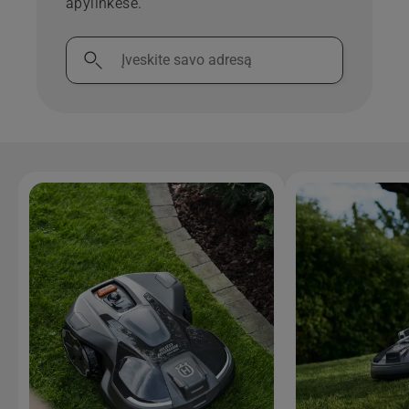
apylinkėse.
Įveskite
savo
adresą