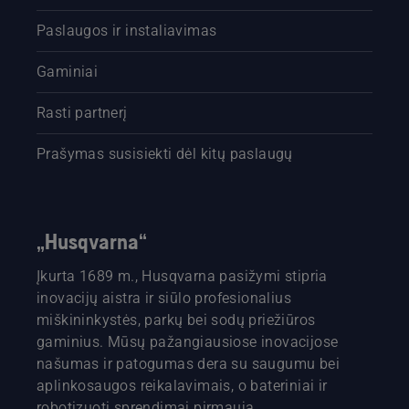
Paslaugos ir instaliavimas
Gaminiai
Rasti partnerį
Prašymas susisiekti dėl kitų paslaugų
„Husqvarna“
Įkurta 1689 m., Husqvarna pasižymi stipria
inovacijų aistra ir siūlo profesionalius
miškininkystės, parkų bei sodų priežiūros
gaminius. Mūsų pažangiausiose inovacijose
našumas ir patogumas dera su saugumu bei
aplinkosaugos reikalavimais, o bateriniai ir
robotizuoti sprendimai pirmauja..