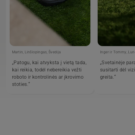
Martin, Linšiopingas, Švedija
Inger ir Tommy, Lun
„Patogu, kai atvyksta į vietą tada,
„Svetainėje par
kai reikia, todėl nebereikia vežti
susitarti dėl viz
roboto ir kontrolinės ar įkrovimo
greita.“
stoties.“