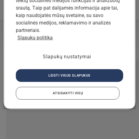
teiktų socialinės medijos funkcijas ir analizuotų
UŽSAKYKITE BŪKLĖS PATIKRĄ
srautą. Taip pat dalijamės informacija apie tai,
kaip naudojatės mūsų svetaine, su savo
socialinės medijos, reklamavimo ir analizės
partneriais.
Susipažinkite su „Husqvarna
Slapukų politika
Home Service“
Slapukų nustatymai
LEISTI VISUS SLAPUKUS
ATSISAKYTI VISŲ