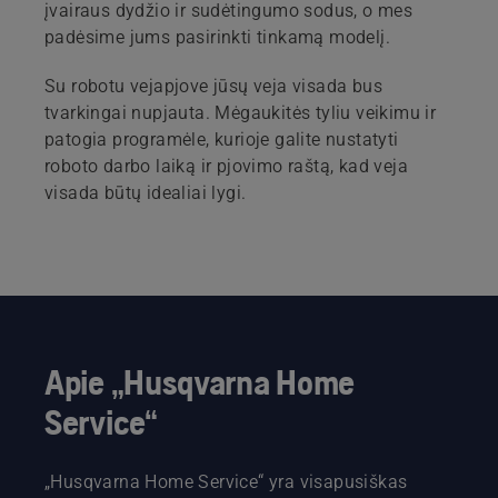
įvairaus dydžio ir sudėtingumo sodus, o mes
padėsime jums pasirinkti tinkamą modelį.
Su robotu vejapjove jūsų veja visada bus
tvarkingai nupjauta. Mėgaukitės tyliu veikimu ir
patogia programėle, kurioje galite nustatyti
roboto darbo laiką ir pjovimo raštą, kad veja
visada būtų idealiai lygi.
Apie „Husqvarna Home
Service“
„Husqvarna Home Service“ yra visapusiškas