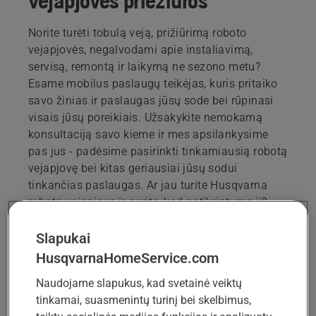
vejapjovės priežiūros
Norite turėti tobulą veją, prižiūrimą roboto
vejapjovės, negalvodami apie instaliavimą,
servisą, remontą ir laikymą ne sezono metu?
Esame mobilus paslaugų teikėjas, kuris pritaiko
savo žinias ir paslaugas jūsų sode bei rūpinasi
visais jūsų poreikiais. Užsakykite nemokamą
konsultaciją savo kieme ir mes apsilankysime
pas jus - padėsime pasirinkti tinkamiausią robotą
vejapjovę bei kitas geriausiai jūsų sodui
tinkančias paslaugas. Ar jau turite Husqvarna
robotą vejapjovę ir norite, kad patikrintume jį?
Užsakykite nemokamą patikrą.
Slapukai
HusqvarnaHomeService.com
UŽSAKYTI KONSULTACIJĄ
Naudojame slapukus, kad svetainė veiktų
tinkamai, suasmenintų turinį bei skelbimus,