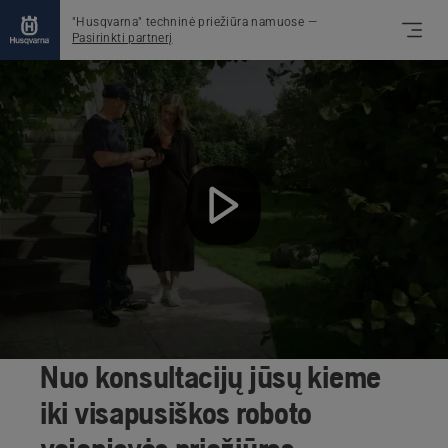
"Husqvarna" techninė priežiūra namuose
—
Pasirinkti partnerį
Nuo konsultacijų jūsų kieme
iki visapusiškos roboto