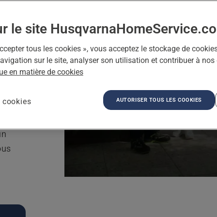
us
ur le site HusqvarnaHomeService.c
ant que
ccepter tous les cookies », vous acceptez le stockage de cookies
avigation sur le site, analyser son utilisation et contribuer à nos
 votre
que en matière de cookies
ite :
AUTORISER TOUS LES COOKIES
 cookies
le
nent le
un
ous