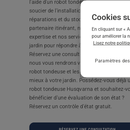
l'aide d'un robot tondeuse sans avoir à vo
soucier de l'installation, de l'entretien, des
Cookies s
réparations et du stockage hivernal ? En t
partenaire itinérant, nous apportons notre
En cliquant sur « A
pour améliorer la n
expertise et nos services directement dans
Lisez notre politi
jardin pour répondre à tous vos besoins.
Réservez une consultation à domicile gratu
Paramètres des
nous vous rendrons visite pour déterminer 
robot tondeuse et les services qui convien
mieux à votre jardin. Possédez-vous déjà 
robot tondeuse Husqvarna et souhaitez-v
bénéficier d'une évaluation de son état ?
Réservez un contrôle d'état gratuit.
RÉSERVEZ UNE CONSULTATION