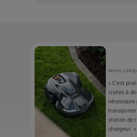
Martin, Linköp
« C'est pra
visites à d
nécessaire 
transporter
station de r
chargeur. »