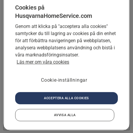
Select ämne
Cookies på
HusqvarnaHomeService.com
Genom att klicka på "acceptera alla cookies"
NÄSTA
samtycker du till lagring av cookies på din enhet
för att förbättra navigeringen på webbplatsen,
analysera webbplatsens användning och bistå i
Nästa
våra marknadsföringsinsatser.
På vilken adress vill du få råd eller
Läs mer om våra cookies
hjälp?
Cookie-inställningar
Nästa
Vad heter du och hur når vi dig?
ACCEPTERA ALLA COOKIES
AVVISA ALLA