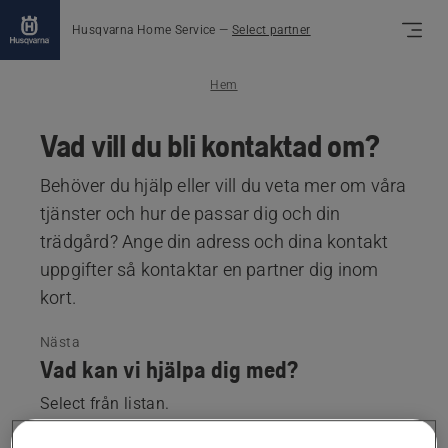
Husqvarna Home Service
—
Select partner
Hem
Vad vill du bli kontaktad om?
Behöver du hjälp eller vill du veta mer om våra
tjänster och hur de passar dig och din
trädgård? Ange din adress och dina kontakt
uppgifter så kontaktar en partner dig inom
kort.
Nästa
Vad kan vi hjälpa dig med?
Select från listan.