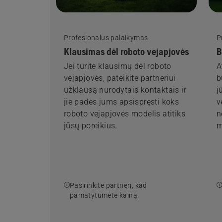
Profesionalus palaikymas
P
Klausimas dėl roboto vejapjovės
B
Jei turite klausimų dėl roboto
A
vejapjovės, pateikite partneriui
b
užklausą nurodytais kontaktais ir
j
jie padės jums apsispręsti koks
v
roboto vejapjovės modelis atitiks
n
jūsų poreikius.
m
Pasirinkite partnerį, kad
pamatytumėte kainą