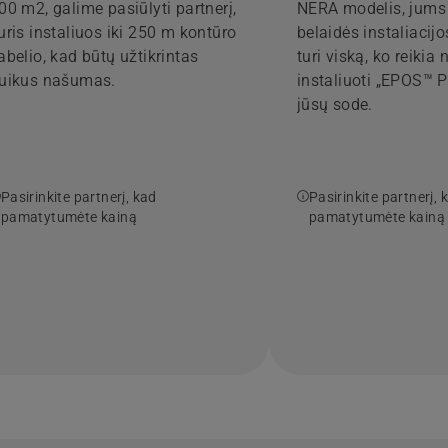
00 m2, galime pasiūlyti partnerį,
NERA modelis, jums 
uris instaliuos iki 250 m kontūro
belaidės instaliacijo
abelio, kad būtų užtikrintas
turi viską, ko reikia 
uikus našumas.
instaliuoti „EPOS™ Pl
jūsų sode.
Pasirinkite partnerį, kad
Pasirinkite partnerį, 
pamatytumėte kainą
pamatytumėte kainą