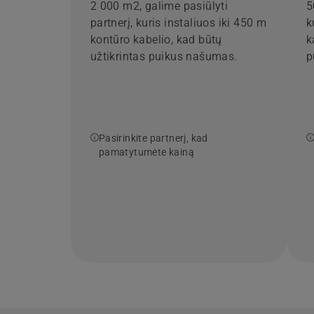
2 000 m2, galime pasiūlyti
5
partnerį, kuris instaliuos iki 450 m
k
kontūro kabelio, kad būtų
k
užtikrintas puikus našumas.
p
Pasirinkite partnerį, kad
pamatytumėte kainą