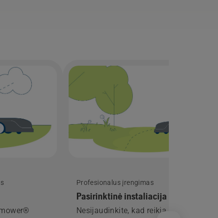
as
Profesionalus įrengimas
Pasirinktinė instaliacija
tomower®
Nesijaudinkite, kad reikia daugiau