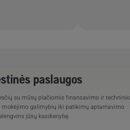
ėstinės paslaugos
esčių su mūsų plačiomis finansavimo ir technini
 mokėjimo galimybių iki patikimų aptarnavimo
alengvins jūsų kasdienybę.