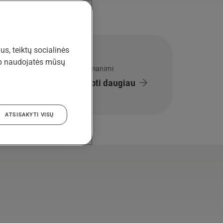
s, teiktų socialinės
aip naudojatės mūsų
Susisiekti su manimi
Noriu sužinoti daugiau
ATSISAKYTI VISŲ