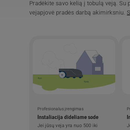
Pradėkite savo kelią į tobulą veją. Su
vejapjovė pradės darbą akimirksniu.
S
Profesionalus įrengimas
P
Instaliacija dideliame sode
I
Jei jūsų veja yra nuo 500 iki
J