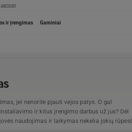
 partnerį
s ir įrengimas
Gaminiai
as
mas, jei nenorite pjauti vejos patys. O gal
instaliavimo ir kitus įrengimo darbus už jus? Dėl
ovės naudojimas ir laikymas nekelia jokių rūpes