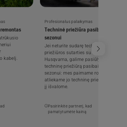
mas
Profesionalus palaikymas
 remontas
Techninė priežiūra pasibaigus
sezonui
utrūkusio
neriui
Jei neturite sudarę techninės
r
priežiūros sutarties su
o kabelį.
Husqvarna, galime pasiūlyti
techninę priežiūrą pasibaigus
sezonui: mes paimame robotą,
atliekame jo techninę priežiūrą ir
jį išvalome.
kad
Pasirinkite partnerį, kad
pamatytumėte kainą