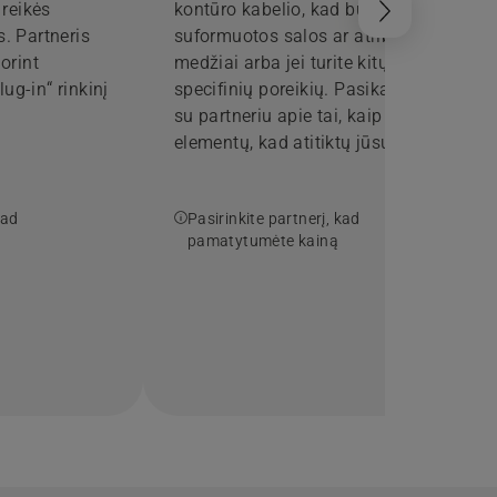
reikės
kontūro kabelio, kad būtų
s. Partneris
suformuotos salos ar atriboti
norint
medžiai arba jei turite kitų
ug-in“ rinkinį
specifinių poreikių. Pasikalbėkite
su partneriu apie tai, kaip įtraukti
elementų, kad atitiktų jūsų
instaliacijos poreikius.
kad
Pasirinkite partnerį, kad
pamatytumėte kainą