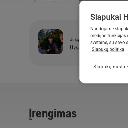
Slapukai 
Naudojame slapukus
medijos funkcijas 
Jūsų kieme
svetaine, su savo s
Užsakykite sodo konsulta
Slapukų politika
Slapukų nusta
Įrengimas