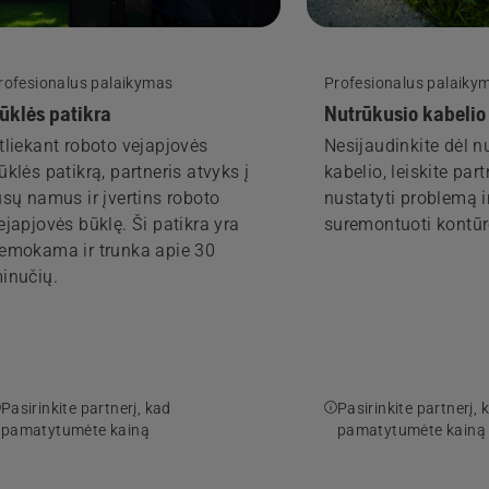
rofesionalus palaikymas
Profesionalus palaiky
ūklės patikra
Nutrūkusio kabelio
tliekant roboto vejapjovės
Nesijaudinkite dėl n
ūklės patikrą, partneris atvyks į
kabelio, leiskite part
ūsų namus ir įvertins roboto
nustatyti problemą i
ejapjovės būklę. Ši patikra yra
suremontuoti kontūr
emokama ir trunka apie 30
inučių.
Pasirinkite partnerį, kad
Pasirinkite partnerį, 
pamatytumėte kainą
pamatytumėte kainą