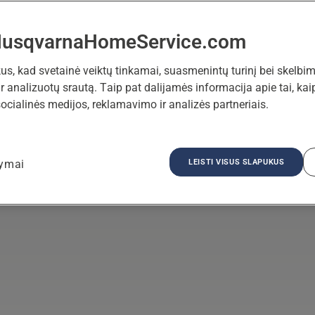
HusqvarnaHomeService.com
, kad svetainė veiktų tinkamai, suasmenintų turinį bei skelbimu
ir analizuotų srautą. Taip pat dalijamės informacija apie tai, k
Jūsų kieme
ocialinės medijos, reklamavimo ir analizės partneriais.
ciją
Užsakykite būklės patikrą
LEISTI VISUS SLAPUKUS
tymai