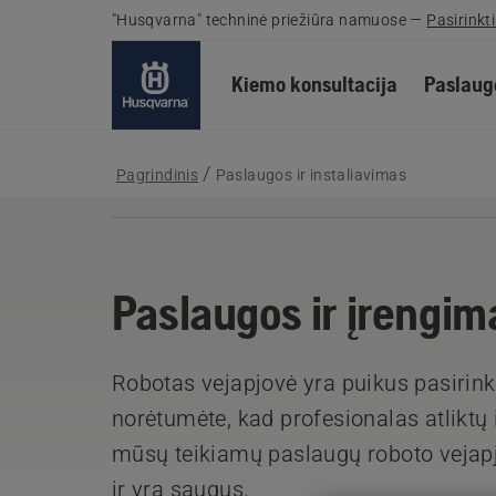
"Husqvarna" techninė priežiūra namuose
—
Pasirinkti
Kiemo konsultacija
Paslaugo
Pagrindinis
Paslaugos ir instaliavimas
Paslaugos ir įrengim
Robotas vejapjovė yra puikus pasirinki
norėtumėte, kad profesionalas atliktų 
mūsų teikiamų paslaugų roboto vejapj
ir yra saugus.