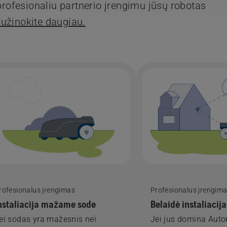
 profesionaliu partnerio įrengimu jūsų robotas
užinokite daugiau.
rofesionalus įrengimas
Profesionalus įrengim
nstaliacija mažame sode
Belaidė instaliacija
ei sodas yra mažesnis nei
Jei jus domina Au