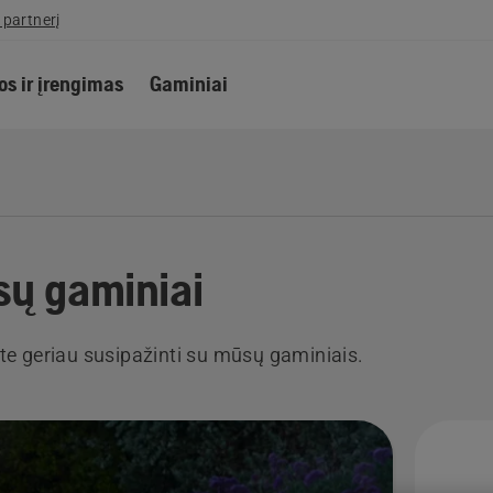
 partnerį
s ir įrengimas
Gaminiai
ų gaminiai
ite geriau susipažinti su mūsų gaminiais.
i