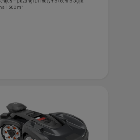
genijus – pažangi DI matymo technologija,
na 1500 m²