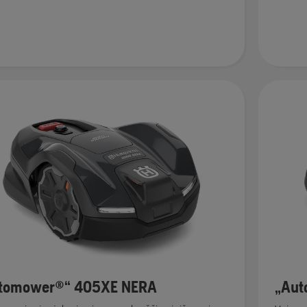
tomower®“ 405XE NERA
„Aut