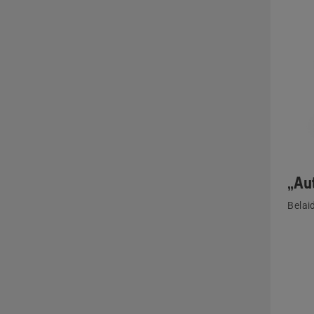
„Au
Belai