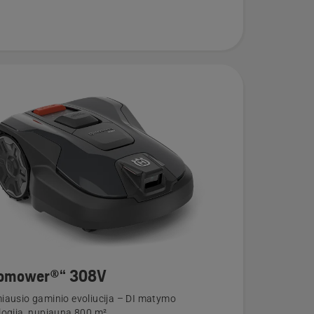
omower®“ 308V
iausio gaminio evoliucija – DI matymo
logija, nupjauna 800 m²