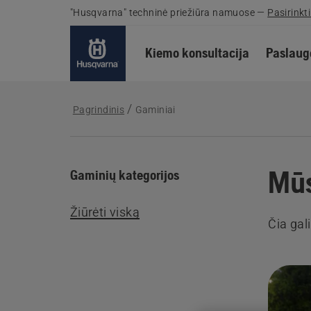
"Husqvarna" techninė priežiūra namuose
—
Pasirinkti
Kiemo konsultacija
Paslaugo
Pagrindinis
Gaminiai
Mūs
Gaminių kategorijos
Žiūrėti viską
Čia gal
Rodyt
visus