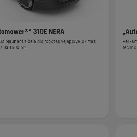
tomower®“ 310E NERA
„Aut
us pjaunantis belaidis robotas vejapjovė, skirtas
Perkam
s iki 1500 m²
techno