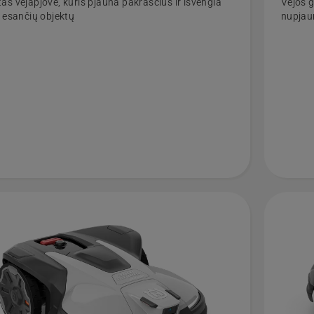
as vejapjovė, kuris pjauna pakraščius ir išvengia
Vejos 
e esančių objektų
nupjau