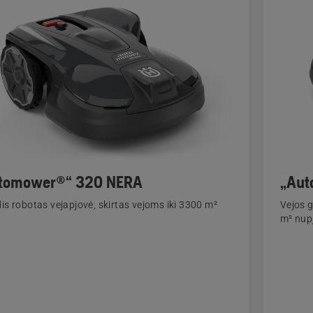
tomower®“ 320 NERA
„Aut
dis robotas vejapjovė, skirtas vejoms iki 3300 m²
Vejos g
m² nup