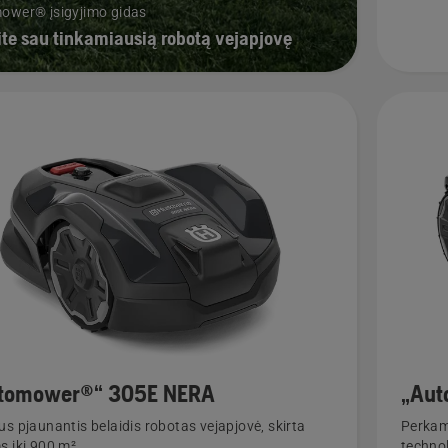
ower® įsigyjimo gidas
te sau tinkamiausią robotą vejapjovę
tomower®“ 305E NERA
„Aut
us pjaunantis belaidis robotas vejapjovė, skirta
Perkam
s iki 900 m²
techno