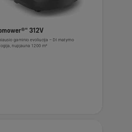
omower®“ 312V
iausio gaminio evoliucija – DI matymo
logija, nupjauna 1200 m²