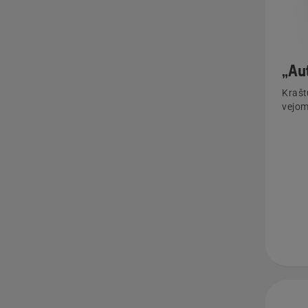
„Au
Krašt
vejom