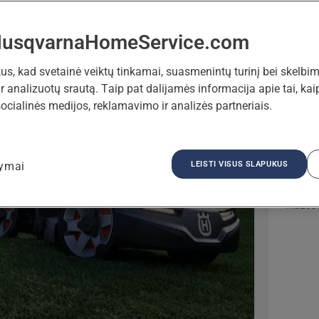
nius
HusqvarnaHomeService.com
, kad svetainė veiktų tinkamai, suasmenintų turinį bei skelbimu
ir analizuotų srautą. Taip pat dalijamės informacija apie tai, k
ocialinės medijos, reklamavimo ir analizės partneriais.
„Aut
LEISTI VISUS SLAPUKUS
tymai
Robotas
mažose 