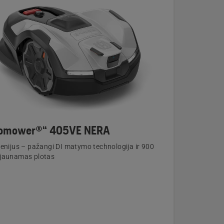
omower®“ 405VE NERA
enijus – pažangi DI matymo technologija ir 900
jaunamas plotas