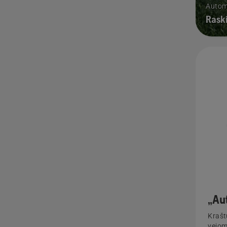
Autom
Raski
„Au
Krašt
vejom