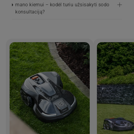
mano kiemui – kodėl turiu užsisakyti sodo
konsultaciją?