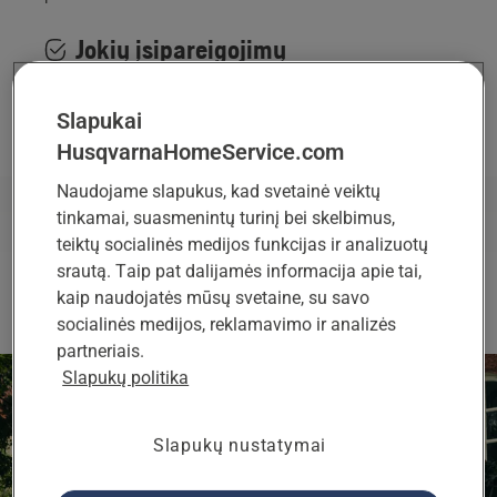
Jokių įsipareigojimų
Jūs nusprendžiate, ar norite pirkti, nuomoti ar
Slapukai
atsisakyti pasiūlymo.
HusqvarnaHomeService.com
Naudojame slapukus, kad svetainė veiktų
tinkamai, suasmenintų turinį bei skelbimus,
Kaip tai veikia?
teiktų socialinės medijos funkcijas ir analizuotų
srautą. Taip pat dalijamės informacija apie tai,
kaip naudojatės mūsų svetaine, su savo
socialinės medijos, reklamavimo ir analizės
partneriais.
Slapukų politika
Slapukų nustatymai