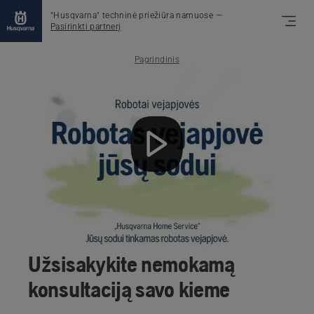
"Husqvarna" techninė priežiūra namuose
—
Pasirinkti partnerį
Pagrindinis
Užsisakykite nemokamą
konsultaciją savo kieme