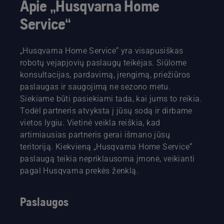
Apie „Husqvarna Home
Service“
„Husqvarna Home Service“ yra visapusiškas
robotų vejapjovių paslaugų teikėjas. Siūlome
konsultacijas, pardavimą, įrengimą, priežiūros
paslaugas ir saugojimą ne sezono metu.
Siekiame būti pasiekiami tada, kai jums to reikia.
Todėl partneris atvyksta į jūsų sodą ir dirbame
vietos lygiu. Vietinė veikla reiškia, kad
artimiausias partneris gerai išmano jūsų
teritoriją. Kiekvieną „Husqvarna Home Service“
paslaugą teikia nepriklausoma įmonė, veikianti
pagal Husqvarna prekės ženklą.
Paslaugos