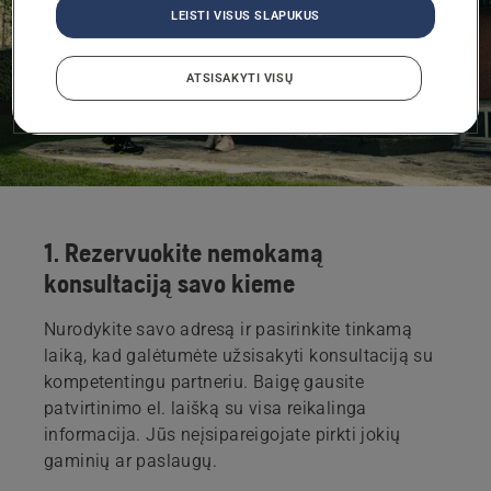
LEISTI VISUS SLAPUKUS
ATSISAKYTI VISŲ
1. Rezervuokite nemokamą
konsultaciją savo kieme
Nurodykite savo adresą ir pasirinkite tinkamą
laiką, kad galėtumėte užsisakyti konsultaciją su
kompetentingu partneriu. Baigę gausite
patvirtinimo el. laišką su visa reikalinga
informacija. Jūs neįsipareigojate pirkti jokių
gaminių ar paslaugų.