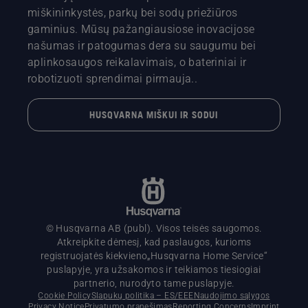
miškininkystės, parkų bei sodų priežiūros
gaminius. Mūsų pažangiausiose inovacijose
našumas ir patogumas dera su saugumu bei
aplinkosaugos reikalavimais, o bateriniai ir
robotizuoti sprendimai pirmauja..
HUSQVARNA MIŠKUI IR SODUI
© Husqvarna AB (publ). Visos teisės saugomos.
Atkreipkite dėmesį, kad paslaugos, kurioms
registruojatės kiekvieno„Husqvarna Home Service“
puslapyje, yra užsakomos ir teikiamos tiesiogiai
partnerio, nurodyto tame puslapyje.
Cookie Policy
Slapukų politika – ES/EEE
Naudojimo sąlygos
Privacy Notice
Privatumo pranešimas
Reporting Concerns
Imprint