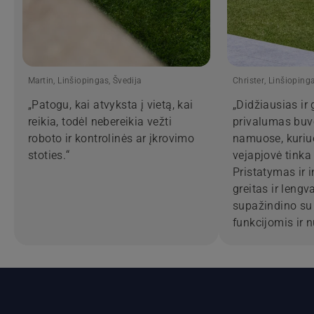
Martin, Linšiopingas, Švedija
Christer, Linšiopinga
„Patogu, kai atvyksta į vietą, kai
„Didžiausias ir 
reikia, todėl nebereikia vežti
privalumas buv
roboto ir kontrolinės ar įkrovimo
namuose, kuriu
stoties.“
vejapjovė tinka 
Pristatymas ir 
greitas ir lengv
supažindino su
funkcijomis ir 