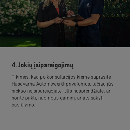
4. Jokių įsipareigojimų
Tikimės, kad po konsultacijos kieme suprasite
Husqvarna Automower® privalumus, tačiau jūs
niekuo neįsipareigojate. Jūs nusprendžiate, ar
norite pirkti, nuomotis gaminį, ar atsisakyti
pasiūlymo.