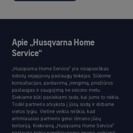
Apie „Husqvarna Home
Service“
„Husqvarna Home Service“ yra visapusiškas
robotų vejapjovių paslaugų teikėjas. Siūlome
konsultacijas, pardavimą, įrengimą, priežiūros
paslaugas ir saugojimą ne sezono metu.
Siekiame būti pasiekiami tada, kai jums to reikia.
Todėl partneris atvyksta į jūsų sodą ir dirbame
vietos lygiu. Vietinė veikla reiškia, kad
artimiausias partneris gerai išmano jūsų
teritoriją. Kiekvieną „Husqvarna Home Service“
paslaugą teikia nepriklausoma įmonė, veikianti