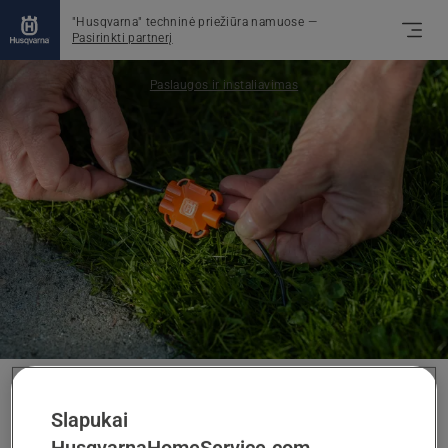
"Husqvarna" techninė priežiūra namuose
—
Pasirinkti partnerį
Paslaugos ir instaliavimas
Nutrūkusio kabelio remontas
Slapukai
Mėlynai mirksinti įkrovimo stotelės lemputė ir
HusqvarnaHomeService.com