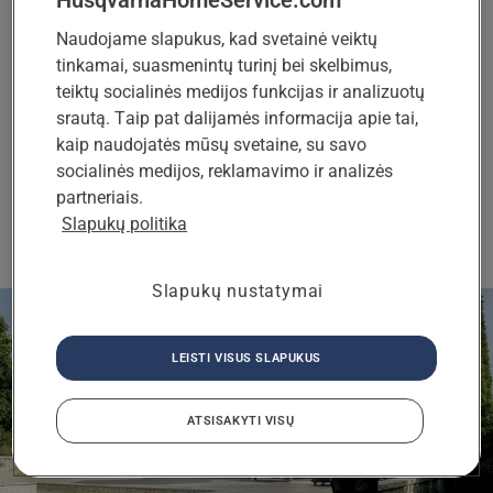
pranešimas „nėra kontūro signalo“ programėlėje
arba roboto vejapjovės ekrane gali reikšti, kad
Naudojame slapukus, kad svetainė veiktų
kabelis nutrūkęs. Nesijaudinkite dėl nutrūkusio
tinkamai, suasmenintų turinį bei skelbimus,
kabelio, leiskite partneriui nustatyti problemą ir
teiktų socialinės medijos funkcijas ir analizuotų
suremontuoti kontūro kabelį.
srautą. Taip pat dalijamės informacija apie tai,
kaip naudojatės mūsų svetaine, su savo
socialinės medijos, reklamavimo ir analizės
partneriais.
PATEIKITE UŽKLAUSĄ
Slapukų politika
Slapukų nustatymai
LEISTI VISUS SLAPUKUS
ATSISAKYTI VISŲ