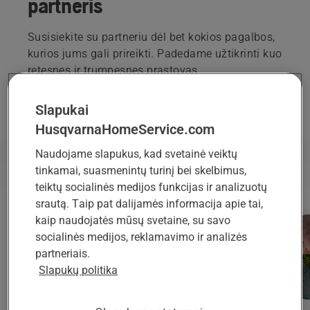
partneris
Susisiekite su partneriu dėl bet kokios pagalbos,
kurios jums gali prireikti. Padedame užtikrinti kuo
retesnes ir trumpesnes prastovas.
Slapukai
PATEIKITE UŽKLAUSĄ
HusqvarnaHomeService.com
Naudojame slapukus, kad svetainė veiktų
Paslaugos
tinkamai, suasmenintų turinį bei skelbimus,
teiktų socialinės medijos funkcijas ir analizuotų
srautą. Taip pat dalijamės informacija apie tai,
kaip naudojatės mūsų svetaine, su savo
socialinės medijos, reklamavimo ir analizės
partneriais.
Slapukų politika