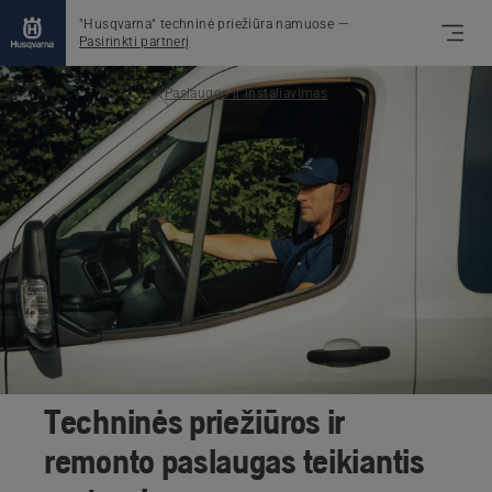
"Husqvarna" techninė priežiūra namuose
—
Pasirinkti partnerį
Paslaugos ir instaliavimas
Techninės priežiūros ir
remonto paslaugas teikiantis