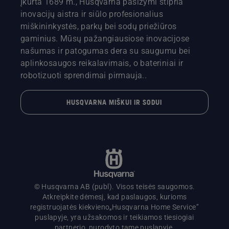
Įkurta 1689 m., Husqvarna pasižymi stipria
inovacijų aistra ir siūlo profesionalius
miškininkystės, parkų bei sodų priežiūros
gaminius. Mūsų pažangiausiose inovacijose
našumas ir patogumas dera su saugumu bei
aplinkosaugos reikalavimais, o bateriniai ir
robotizuoti sprendimai pirmauja..
HUSQVARNA MIŠKUI IR SODUI
© Husqvarna AB (publ). Visos teisės saugomos.
Atkreipkite dėmesį, kad paslaugos, kurioms
registruojatės kiekvieno„Husqvarna Home Service“
puslapyje, yra užsakomos ir teikiamos tiesiogiai
partnerio, nurodyto tame puslapyje.