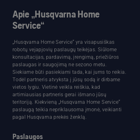
Apie „Husqvarna Home
Service“
„Husqvarna Home Service“ yra visapusiškas
robotų vejapjovių paslaugų teikėjas. Siūlome
konsultacijas, pardavimą, įrengimą, priežiūros
paslaugas ir saugojimą ne sezono metu.
Siekiame būti pasiekiami tada, kai jums to reikia.
Todėl partneris atvyksta į jūsų sodą ir dirbame
vietos lygiu. Vietinė veikla reiškia, kad
artimiausias partneris gerai išmano jūsų
teritoriją. Kiekvieną „Husqvarna Home Service“
paslaugą teikia nepriklausoma įmonė, veikianti
pagal Husqvarna prekės ženklą.
Paslaugos