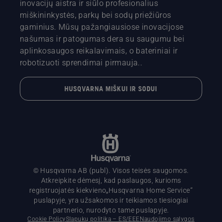
inovacijų aistra ir siūlo profesionalius
miškininkystės, parkų bei sodų priežiūros
gaminius. Mūsų pažangiausiose inovacijose
našumas ir patogumas dera su saugumu bei
aplinkosaugos reikalavimais, o bateriniai ir
robotizuoti sprendimai pirmauja..
HUSQVARNA MIŠKUI IR SODUI
© Husqvarna AB (publ). Visos teisės saugomos.
Atkreipkite dėmesį, kad paslaugos, kurioms
registruojatės kiekvieno„Husqvarna Home Service“
puslapyje, yra užsakomos ir teikiamos tiesiogiai
partnerio, nurodyto tame puslapyje.
Cookie Policy
Slapukų politika – ES/EEE
Naudojimo sąlygos