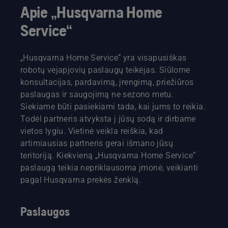
Apie „Husqvarna Home
Service“
„Husqvarna Home Service“ yra visapusiškas
robotų vejapjovių paslaugų teikėjas. Siūlome
konsultacijas, pardavimą, įrengimą, priežiūros
paslaugas ir saugojimą ne sezono metu.
Siekiame būti pasiekiami tada, kai jums to reikia.
Todėl partneris atvyksta į jūsų sodą ir dirbame
vietos lygiu. Vietinė veikla reiškia, kad
artimiausias partneris gerai išmano jūsų
teritoriją. Kiekvieną „Husqvarna Home Service“
paslaugą teikia nepriklausoma įmonė, veikianti
pagal Husqvarna prekės ženklą.
Paslaugos