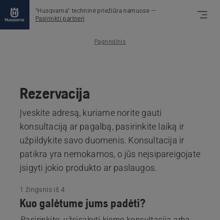
"Husqvarna" techninė priežiūra namuose
—
Pasirinkti partnerį
Pagrindinis
Rezervacija
Įveskite adresą, kuriame norite gauti
konsultaciją ar pagalbą, pasirinkite laiką ir
užpildykite savo duomenis. Konsultacija ir
patikra yra nemokamos, o jūs neįsipareigojate
įsigyti jokio produkto ar paslaugos.
1 žingsnis iš 4
Kuo galėtume jums padėti?
Pasirinkite: užsisakyti kiemo konsultaciją arba