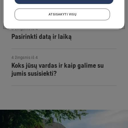
Jūsų adresas
ATSISAKYTI VISŲ
3 žingsnis iš 4
Pasirinkti datą ir laiką
4 žingsnis iš 4
Koks jūsų vardas ir kaip galime su
jumis susisiekti?