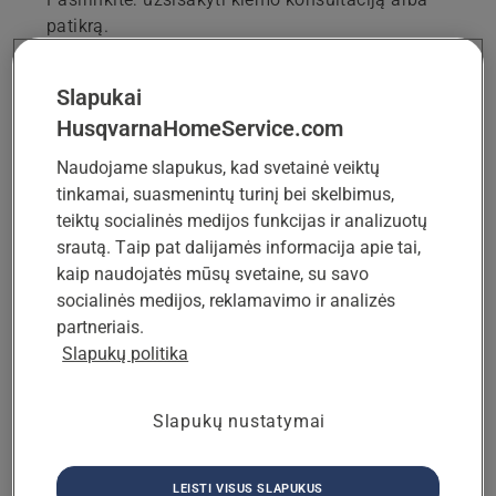
patikrą.
Slapukai
Sodo konsultacija
Partneris apsilankys jūsų sode ir
HusqvarnaHomeService.com
padės jums suprasti, kuris robotas
Naudojame slapukus, kad svetainė veiktų
vejapjovė bei kokios paslaugos jums
tinka.
tinkamai, suasmenintų turinį bei skelbimus,
teiktų socialinės medijos funkcijas ir analizuotų
srautą. Taip pat dalijamės informacija apie tai,
Būklės patikra
kaip naudojatės mūsų svetaine, su savo
Partneris apsilankys pas jus ir
patikrins roboto vejapjovės būklę bei
socialinės medijos, reklamavimo ir analizės
patars, kaip optimizuoti vejos pjovimą.
partneriais.
Slapukų politika
TOLIAU
Slapukų nustatymai
LEISTI VISUS SLAPUKUS
2 žingsnis iš 4