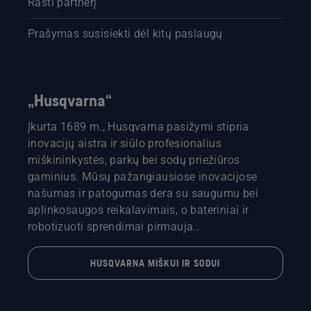
Rasti partnerį
Prašymas susisiekti dėl kitų paslaugų
„Husqvarna“
Įkurta 1689 m., Husqvarna pasižymi stipria
inovacijų aistra ir siūlo profesionalius
miškininkystės, parkų bei sodų priežiūros
gaminius. Mūsų pažangiausiose inovacijose
našumas ir patogumas dera su saugumu bei
aplinkosaugos reikalavimais, o bateriniai ir
robotizuoti sprendimai pirmauja..
HUSQVARNA MIŠKUI IR SODUI