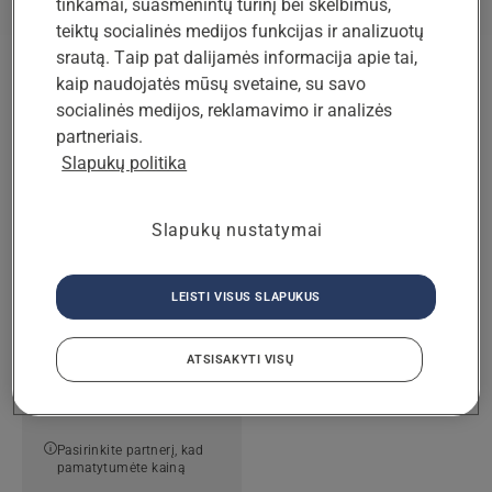
tinkamai, suasmenintų turinį bei skelbimus,
teiktų socialinės medijos funkcijas ir analizuotų
srautą. Taip pat dalijamės informacija apie tai,
kaip naudojatės mūsų svetaine, su savo
socialinės medijos, reklamavimo ir analizės
partneriais.
Slapukų politika
Slapukų nustatymai
Techninė priežiūra
„Husqvarna Warranty
Plus“
LEISTI VISUS SLAPUKUS
Mažiau rūpesčių dėl
roboto vejapjovės
ATSISAKYTI VISŲ
garantijos – trejų metų
apsauga.
Pasirinkite partnerį, kad
pamatytumėte kainą