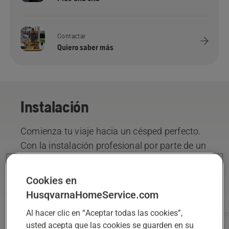
Contactar
Quiero saber más
Instalación
Comienza tu viaje hacia un césped perfecto.
Con la instalación profesional por parte de un
distribuidor, el robot cortacésped se pondrán
en marcha en un abrir y cerrar de ojos.
Leer
Cookies en
más.
HusqvarnaHomeService.com
Al hacer clic en “Aceptar todas las cookies”,
usted acepta que las cookies se guarden en su