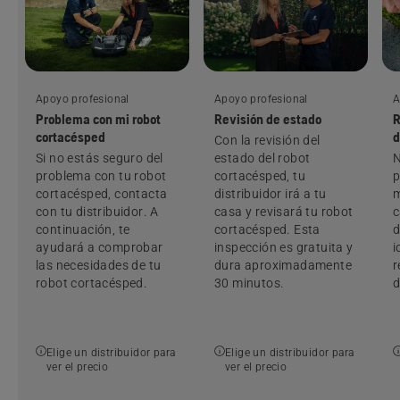
Apoyo profesional
Apoyo profesional
A
Problema con mi robot
Revisión de estado
R
cortacésped
d
Con la revisión del
Si no estás seguro del
estado del robot
N
problema con tu robot
cortacésped, tu
p
cortacésped, contacta
distribuidor irá a tu
m
con tu distribuidor. A
casa y revisará tu robot
c
continuación, te
cortacésped. Esta
d
ayudará a comprobar
inspección es gratuita y
i
las necesidades de tu
dura aproximadamente
r
robot cortacésped.
30 minutos.
d
Elige un distribuidor para
Elige un distribuidor para
ver el precio
ver el precio