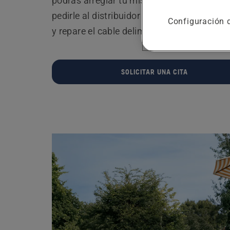
podrás arreglar tu mismo una rotura de ca
pedirle al distribuidor que identifique el p
Configuración 
y repare el cable delimitador por ti.
SOLICITAR UNA CITA