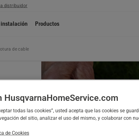
a distribuidor
 instalación
Productos
otura de cable
n HusqvarnaHomeService.com
e carga
Aceptar todas las cookies”, usted acepta que las cookies se guard
n o en
vegación del sitio, analizar el uso del mismo, y colaborar con n
ndicar
,
ica de Cookies