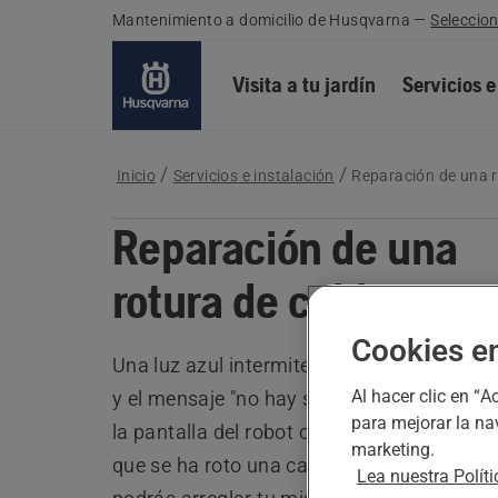
Mantenimiento a domicilio de Husqvarna
—
Seleccion
Visita a tu jardín
Servicios e
Inicio
Servicios e instalación
Reparación de una r
Reparación de una
rotura de cable
Cookies e
Una luz azul intermitente en la estación d
Al hacer clic en “
y el mensaje "no hay señal" en la aplicació
para mejorar la na
la pantalla del robot cortacésped, puede i
marketing.
que se ha roto una cable. No te preocupes
Lea nuestra Polít