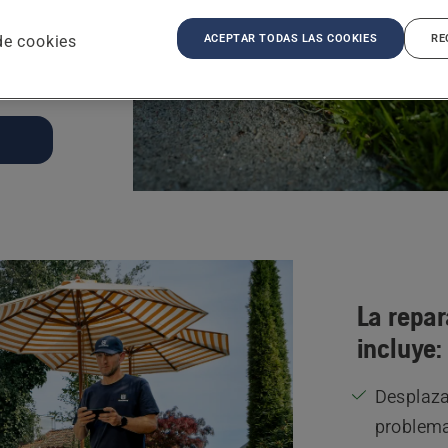
ble, o
roblema
ACEPTAR TODAS LAS COOKIES
RE
de cookies
La repar
incluye:
Desplaza
problema