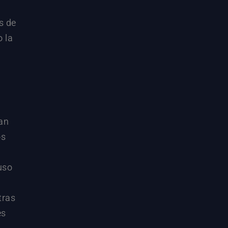
s de
 la
an
os
 uso
tras
es