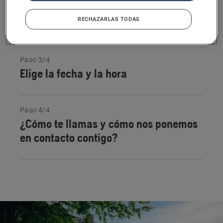
Paso 2/4
RECHAZARLAS TODAS
Tu dirección
Paso 3/4
Elige la fecha y la hora
Paso 4/4
¿Cómo te llamas y cómo nos ponemos
en contacto contigo?