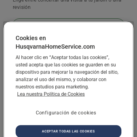
revisión
Visita a tu jardín
Un distribuidor realizará una visita a
Cookies en
tu jardín y te ayudará a elegir qué
HusqvarnaHomeService.com
robot cortacésped y qué servicios son
los más adecuados para ti.
Al hacer clic en “Aceptar todas las cookies”,
usted acepta que las cookies se guarden en su
Revisión
dispositivo para mejorar la navegación del sitio,
Un distribuidor acudirá a tu jardín para
analizar el uso del mismo, y colaborar con
comprobar el estado de tu robot
nuestros estudios para marketing.
cortacésped y aconsejarte sobre cómo
Lea nuestra Política de Cookies
optimizar el corte.
Configuración de cookies
SIGUIENTE
ACEPTAR TODAS LAS COOKIES