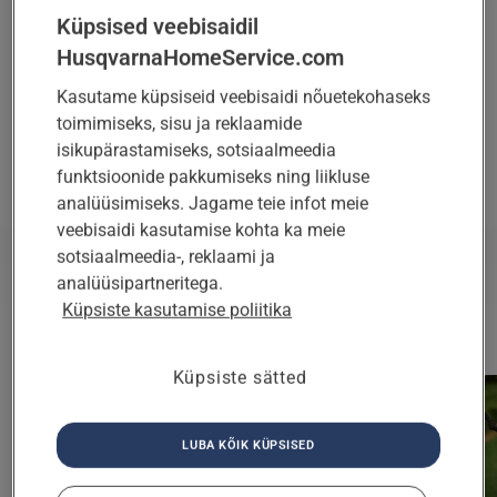
Selle pikendatud garantiiga saad meelerahu
Küpsised veebisaidil
suurendamiseks pikendada oma robotniiduki
HusqvarnaHomeService.com
kaitset veel kolmeks aastaks.
Kasutame küpsiseid veebisaidi nõuetekohaseks
toimimiseks, sisu ja reklaamide
isikupärastamiseks, sotsiaalmeedia
TEE PÄRING
funktsioonide pakkumiseks ning liikluse
analüüsimiseks. Jagame teie infot meie
veebisaidi kasutamise kohta ka meie
sotsiaalmeedia-, reklaami ja
Alates 94 eurost
analüüsipartneritega.
Küpsiste kasutamise poliitika
Küpsiste sätted
LUBA KÕIK KÜPSISED