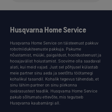
Husqvarna Home Service
Husqvarna Home Service on täisteenust pakkuv
robotniidukiteenuste pakkuja. Pakume
nõustamist, müüki, paigaldust, hooldusteenust ja
hooajavälist hoiustamist. Soovime olla saadaval
alati, kui meid vajad. Just sel põhjusel külastab
meie partner sinu aeda ja seetõttu töötamegi
kohalikul tasandil. Kohalik tegevus tähendab, et
sinu lähim partner on sinu piirkonna
iseärasustest teadlik. Husqvarna Home Service
pakub sõltumatu ettevõte, mis tegutseb
Husqvarna kaubamärgi all.