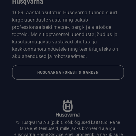
Husqvarna
1689. aastal asutatud Husqvarna tunneb suurt
kirge uuenduste vastu ning pakub
professionaalseid metsa-, pargi- ja aiatööde
tooteid. Meie tipptasemel uuenduste jõudlus ja
kasutusmugavus vastavad ohutus- ja
keskkonnahoiu nõuetele ning teenäitajateks on
akulahendused ja robotseadmed.
HUSQVARNA FOREST & GARDEN
© Husqvarna AB (publ). Kõik õigused kaitstud. Pane
tähele, et teenuseid, mille jaoks broneerid aja igal
Husqvarna Home Service lehel, broneerib ja pakub sulle