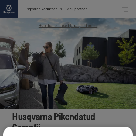
Husqvarna koduteenus
—
Vali partner
Hooldusteenused ja paigaldamine
Husqvarna Pikendatud
Garantii