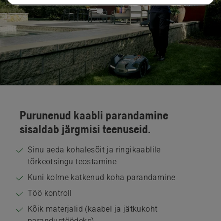
Purunenud kaabli parandamine
sisaldab järgmisi teenuseid.
Sinu aeda kohalesõit ja ringikaablile
tõrkeotsingu teostamine
Kuni kolme katkenud koha parandamine
Töö kontroll
Kõik materjalid (kaabel ja jätkukoht
parandustöödeks)