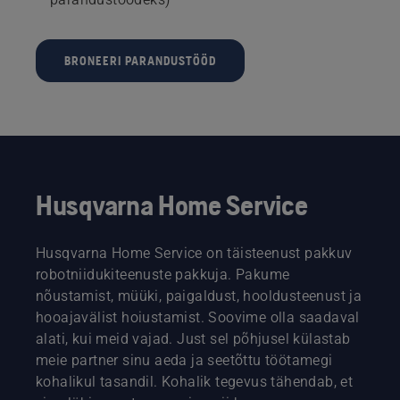
BRONEERI PARANDUSTÖÖD
Husqvarna Home Service
Husqvarna Home Service on täisteenust pakkuv
robotniidukiteenuste pakkuja. Pakume
nõustamist, müüki, paigaldust, hooldusteenust ja
hooajavälist hoiustamist. Soovime olla saadaval
alati, kui meid vajad. Just sel põhjusel külastab
meie partner sinu aeda ja seetõttu töötamegi
kohalikul tasandil. Kohalik tegevus tähendab, et