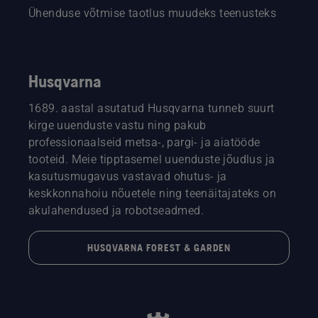
Ühenduse võtmise taotlus muudeks teenusteks
Husqvarna
1689. aastal asutatud Husqvarna tunneb suurt
kirge uuenduste vastu ning pakub
professionaalseid metsa-, pargi- ja aiatööde
tooteid. Meie tipptasemel uuenduste jõudlus ja
kasutusmugavus vastavad ohutus- ja
keskkonnahoiu nõuetele ning teenäitajateks on
akulahendused ja robotseadmed.
HUSQVARNA FOREST & GARDEN