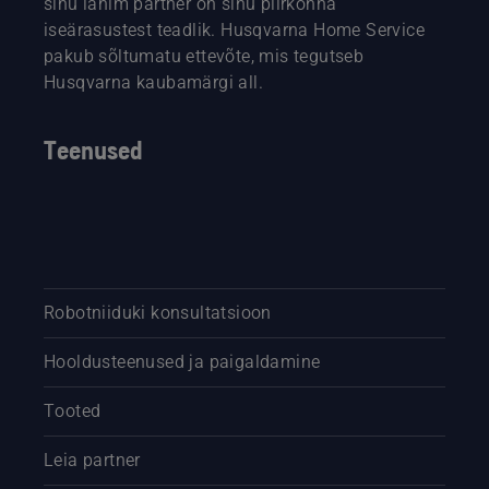
sinu lähim partner on sinu piirkonna
iseärasustest teadlik. Husqvarna Home Service
pakub sõltumatu ettevõte, mis tegutseb
Husqvarna kaubamärgi all.
Teenused
Robotniiduki konsultatsioon
Hooldusteenused ja paigaldamine
Tooted
Leia partner