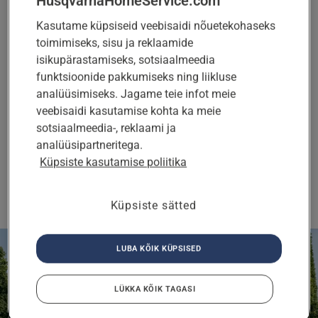
HusqvarnaHomeService.com
Sinine vilkuv tuli laadimisjaamas ja teade
Kasutame küpsiseid veebisaidi nõuetekohaseks
„Ringisignaal puudub“ rakenduses või
toimimiseks, sisu ja reklaamide
robotniiduki ekraanil võivad tähendada, et kaabel
isikupärastamiseks, sotsiaalmeedia
on purunenud. Ära vaeva pead purunenud kaabli
funktsioonide pakkumiseks ning liikluse
omal jõul parandamisega: palu partneril
analüüsimiseks. Jagame teie infot meie
probleem tuvastada ja piirdekaabel sinu eest
veebisaidi kasutamise kohta ka meie
parandada.
sotsiaalmeedia-, reklaami ja
analüüsipartneritega.
Küpsiste kasutamise poliitika
TEE PÄRING
Küpsiste sätted
LUBA KÕIK KÜPSISED
LÜKKA KÕIK TAGASI