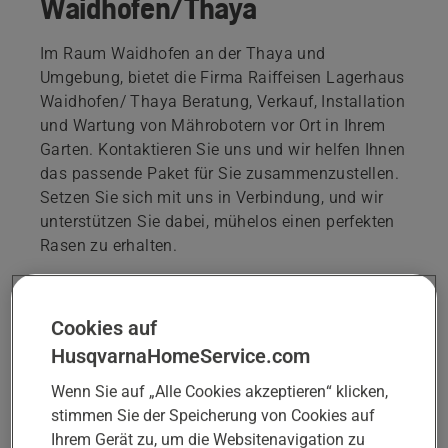
Waidhofen/Thaya
Im Raum Waidhofen an der Thaya und
Umgebung, bietet die Firma Raiffeisen Lagerhaus
Waidhofen/ Thaya Beratung, Verkauf, Installation
und Wartung von Mährobotern vor Ort in Ihrem
Garten. Kontaktieren Sie uns und wir helfen Ihnen
das passende Paket für Sie zusammenzustellen.
Setzen Sie sich mit uns in Verbindung, und wir
unterstützen Sie dabei, mühelos einen perfekten
Rasen zu erhalten.
Rene Zak
homeservice@waidhofen.rlh.at
Cookies auf
HusqvarnaHomeService.com
Wenn Sie auf „Alle Cookies akzeptieren“ klicken,
TERMIN FÜR BERATUNG ODER
stimmen Sie der Speicherung von Cookies auf
ZUSTANDSPRÜFUNG BUCHEN
Ihrem Gerät zu, um die Websitenavigation zu