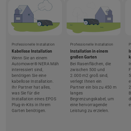
Professionelle Installation
Professionelle Installation
P
Kabellose Installation
Installation in einem
I
großen Garten
k
Wenn Sie an einem
Automower® NERA Mähroboter
Bei Rasenflächen, die
I
interessiert sind,
zwischen 500 und
F
benötigen Sie eine
2.000 m2 groß sind,
5
kabellose Installation.
verlegt Ihnen ein
e
Ihr Partner hat alles,
Partner ein bis zu 450 m
2
was Sie für die
langes
B
Installation eines EPOS
Begrenzungskabel, um
d
Plug-in-Kits in Ihrem
eine hervorragende
e
Garten benötigen.
Leistung zu erzielen.