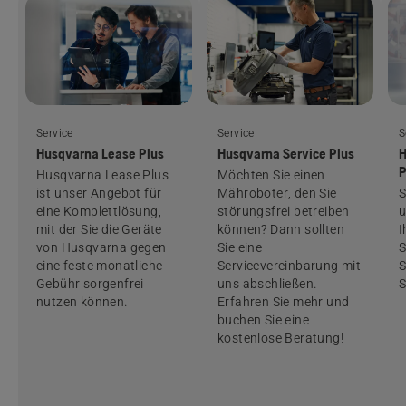
Service
Service
S
Husqvarna Lease Plus
Husqvarna Service Plus
H
P
Husqvarna Lease Plus
Möchten Sie einen
ist unser Angebot für
Mähroboter, den Sie
S
eine Komplettlösung,
störungsfrei betreiben
u
mit der Sie die Geräte
können? Dann sollten
I
von Husqvarna gegen
Sie eine
S
eine feste monatliche
Servicevereinbarung mit
S
Gebühr sorgenfrei
uns abschließen.
S
nutzen können.
Erfahren Sie mehr und
buchen Sie eine
kostenlose Beratung!