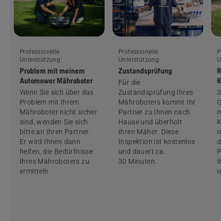
Professionelle
Professionelle
P
Unterstützung
Unterstützung
U
Problem mit meinem
Zustandsprüfung
R
Automower Mähroboter
K
Für die
Wenn Sie sich über das
Zustandsprüfung Ihres
S
Problem mit Ihrem
Mähroboters kommt Ihr
G
Mähroboter nicht sicher
Partner zu Ihnen nach
m
sind, wenden Sie sich
Hause und überholt
K
bitte an Ihren Partner.
Ihren Mäher. Diese
r
Er wird Ihnen dann
Inspektion ist kostenlos
d
helfen, die Bedürfnisse
und dauert ca.
P
Ihres Mähroboters zu
30 Minuten.
I
ermitteln.
r