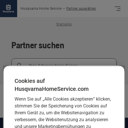
Husqvarna Home Service
—
Partner auswählen
Startseite
Partner suchen
Ihre
Adresse
hinzufügen
Cookies auf
HusqvarnaHomeService.com
Partner
(
0
)
Wenn Sie auf „Alle Cookies akzeptieren“ klicken,
stimmen Sie der Speicherung von Cookies auf
Ihrem Gerät zu, um die Websitenavigation zu
verbessern, die Websitenutzung zu analysieren
und unsere Marketingbemühungen zu