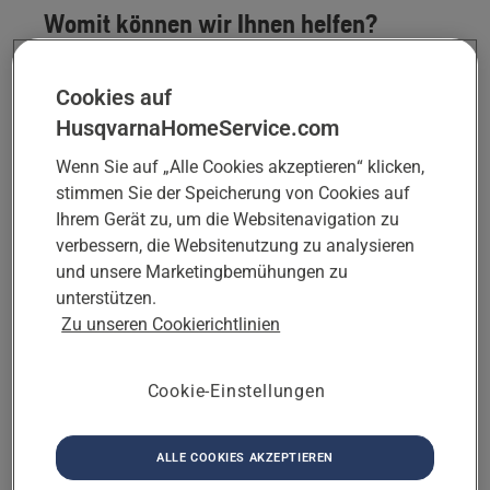
Womit können wir Ihnen helfen?
Treffen Sie eine Auswahl aus der Liste.
Cookies auf
HusqvarnaHomeService.com
Thema auswählen
Wenn Sie auf „Alle Cookies akzeptieren“ klicken,
stimmen Sie der Speicherung von Cookies auf
Ihrem Gerät zu, um die Websitenavigation zu
WEITER
verbessern, die Websitenutzung zu analysieren
und unsere Marketingbemühungen zu
unterstützen.
Weiter
Zu unseren Cookierichtlinien
An welcher Adresse möchten Sie
Beratung oder Unterstützung
Cookie-Einstellungen
erhalten?
ALLE COOKIES AKZEPTIEREN
Weiter