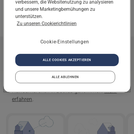
verbessern, die Websitenutzung zu analysieren
ÄNDERUNG
Partner
und unsere Marketingbemühungen zu
Sie haben als Partner
unterstützen.
ENTFERNEN
ausgewählt.
Zu unseren Cookierichtlinien
Cookie-Einstellungen
Installation
ALLE COOKIES AKZEPTIEREN
Beginnen Sie Ihre Reise zu einem perfekten
Rasen. Mit einer professionellen Installation
ALLE ABLEHNEN
durch einen Partner wird Ihr Rasenmäher im
Handumdrehen in Betrieb genommen.
Mehr
erfahren
.