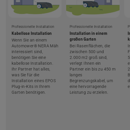
Professionelle Installation
Professionelle Installation
P
Kabellose Installation
Installation in einem
I
großen Garten
k
Wenn Sie an einem
Automower® NERA Mähroboter
Bei Rasenflächen, die
I
interessiert sind,
zwischen 500 und
F
benötigen Sie eine
2.000 m2 groß sind,
5
kabellose Installation.
verlegt Ihnen ein
e
Ihr Partner hat alles,
Partner ein bis zu 450 m
2
was Sie für die
langes
B
Installation eines EPOS
Begrenzungskabel, um
d
Plug-in-Kits in Ihrem
eine hervorragende
e
Garten benötigen.
Leistung zu erzielen.