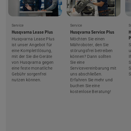
Service
Service
S
Husqvarna Lease Plus
Husqvarna Service Plus
H
P
Husqvarna Lease Plus
Möchten Sie einen
ist unser Angebot für
Mähroboter, den Sie
S
eine Komplettlösung,
störungsfrei betreiben
u
mit der Sie die Geräte
können? Dann sollten
I
von Husqvarna gegen
Sie eine
S
eine feste monatliche
Servicevereinbarung mit
S
Gebühr sorgenfrei
uns abschließen.
S
nutzen können.
Erfahren Sie mehr und
buchen Sie eine
kostenlose Beratung!