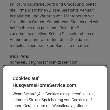
Im Raum Klosterneuburg und Umgebung, bietet
die Firma Maschinen Zisser Beratung, Verkauf,
Installation und Wartung von Mährobotern vor
Ort in Ihrem Garten. Kontaktieren Sie uns und wir
helfen Ihnen das passende Paket für Sie
zusammenzustellen. Setzen Sie sich mit uns in
Verbindung, und wir unterstützen Sie dabei,
mühelos einen perfekten Rasen zu erhalten.
Ivica Peric
homeservice@maschinen-zisser.com
Cookies auf
HusqvarnaHomeService.com
TERMIN FÜR BERATUNG ODER
ZUSTANDSPRÜFUNG BUCHEN
Wenn Sie auf „Alle Cookies akzeptieren“ klicken,
stimmen Sie der Speicherung von Cookies auf
Ihrem Gerät zu, um die Websitenavigation zu
Ausgewählter