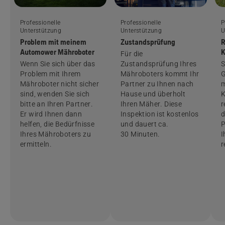
Professionelle
Professionelle
P
Unterstützung
Unterstützung
U
Problem mit meinem
Zustandsprüfung
R
Automower Mähroboter
K
Für die
Wenn Sie sich über das
Zustandsprüfung Ihres
S
Problem mit Ihrem
Mähroboters kommt Ihr
G
Mähroboter nicht sicher
Partner zu Ihnen nach
m
sind, wenden Sie sich
Hause und überholt
K
bitte an Ihren Partner.
Ihren Mäher. Diese
r
Er wird Ihnen dann
Inspektion ist kostenlos
d
helfen, die Bedürfnisse
und dauert ca.
P
Ihres Mähroboters zu
30 Minuten.
I
ermitteln.
r