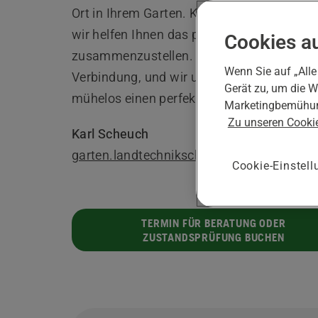
Ort in Ihrem Garten. Kontaktieren Sie uns 
wir helfen Ihnen das passende Paket für S
Cookies a
zusammenzustellen. Setzen Sie sich mit u
Wenn Sie auf „Alle
Verbindung, und wir unterstützen Sie dabe
Gerät zu, um die W
mühelos einen perfekten Rasen zu erhalte
Marketingbemühun
Zu unseren Cookie
Karl Scheuch
garten.landtechnikscheuch@gmail.com
Cookie-Einstel
TERMIN FÜR BERATUNG ODER
ZUSTANDSPRÜFUNG BUCHEN