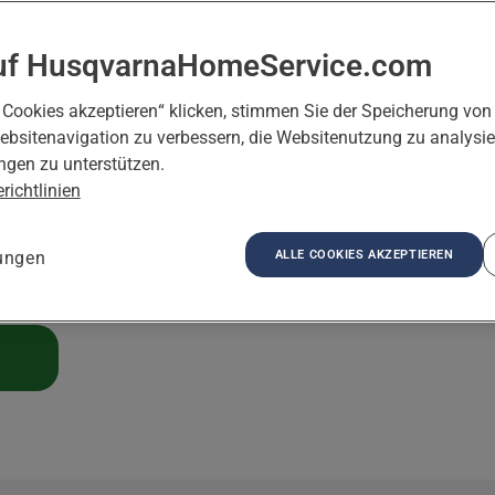
und
ie
uf HusqvarnaHomeService.com
ns in
 Cookies akzeptieren“ klicken, stimmen Sie der Speicherung von
i,
ebsitenavigation zu verbessern, die Websitenutzung zu analysi
n.
gen zu unterstützen.
richtlinien
ALLE COOKIES AKZEPTIEREN
lungen