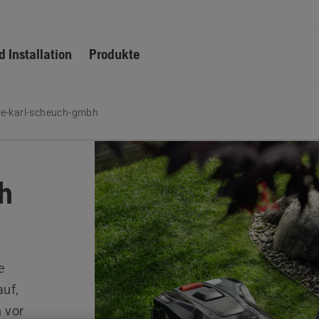
d Installation
Produkte
e-karl-scheuch-gmbh
ch
e
uf,
 vor