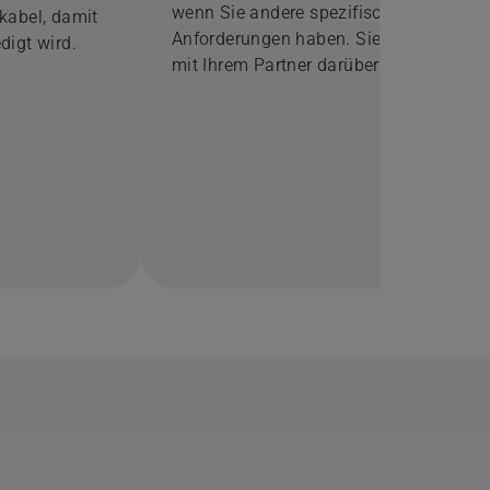
wenn Sie andere spezifische
kabel, damit
Anforderungen haben. Sie können
edigt wird.
mit Ihrem Partner darüber
sprechen, Elemente hinzuzufügen,
damit die Anforderungen an Ihre
Installation erfüllt werden können.