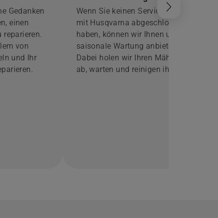
ine Gedanken
Wenn Sie keinen Servicevertrag
n, einen
mit Husqvarna abgeschlossen
 reparieren.
haben, können wir Ihnen unsere
blem von
saisonale Wartung anbieten.
eln und Ihr
Dabei holen wir Ihren Mähroboter
parieren.
ab, warten und reinigen ihn.