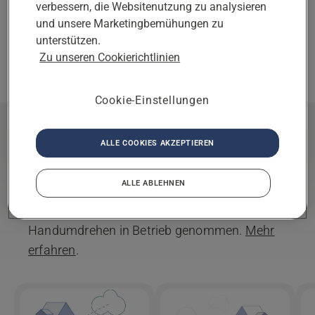
verbessern, die Websitenutzung zu analysieren
Ausgewählter
und unsere Marketingbemühungen zu
ÄNDERUNG
Partner
unterstützen.
Sie haben als Partner
ENTFERNEN
Zu unseren Cookierichtlinien
ausgewählt.
Cookie-Einstellungen
Installation
ALLE COOKIES AKZEPTIEREN
Beginnen Sie Ihre Reise zu einem perfekten
ALLE ABLEHNEN
Rasen. Mit einer professionellen Installation
durch einen Partner wird Ihr Rasenmäher im
Handumdrehen in Betrieb genommen.
Mehr
erfahren
.