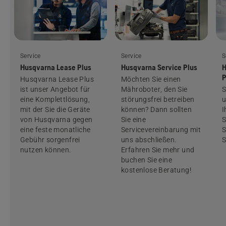
Service
Service
S
Husqvarna Lease Plus
Husqvarna Service Plus
H
P
Husqvarna Lease Plus
Möchten Sie einen
ist unser Angebot für
Mähroboter, den Sie
S
eine Komplettlösung,
störungsfrei betreiben
u
mit der Sie die Geräte
können? Dann sollten
I
von Husqvarna gegen
Sie eine
S
eine feste monatliche
Servicevereinbarung mit
S
Gebühr sorgenfrei
uns abschließen.
S
nutzen können.
Erfahren Sie mehr und
buchen Sie eine
kostenlose Beratung!