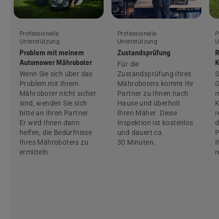
Professionelle
Professionelle
P
Unterstützung
Unterstützung
U
Problem mit meinem
Zustandsprüfung
R
Automower Mähroboter
K
Für die
Wenn Sie sich über das
Zustandsprüfung Ihres
S
Problem mit Ihrem
Mähroboters kommt Ihr
G
Mähroboter nicht sicher
Partner zu Ihnen nach
m
sind, wenden Sie sich
Hause und überholt
K
bitte an Ihren Partner.
Ihren Mäher. Diese
r
Er wird Ihnen dann
Inspektion ist kostenlos
d
helfen, die Bedürfnisse
und dauert ca.
P
Ihres Mähroboters zu
30 Minuten.
I
ermitteln.
r