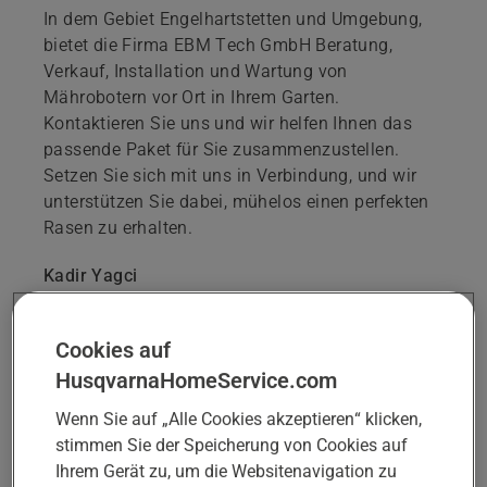
In dem Gebiet Engelhartstetten und Umgebung,
bietet die Firma EBM Tech GmbH Beratung,
Verkauf, Installation und Wartung von
Mährobotern vor Ort in Ihrem Garten.
Kontaktieren Sie uns und wir helfen Ihnen das
passende Paket für Sie zusammenzustellen.
Setzen Sie sich mit uns in Verbindung, und wir
unterstützen Sie dabei, mühelos einen perfekten
Rasen zu erhalten.
Kadir Yagci
hhs@ebm.co.at
Cookies auf
HusqvarnaHomeService.com
TERMIN FÜR BERATUNG ODER
Wenn Sie auf „Alle Cookies akzeptieren“ klicken,
ZUSTANDSPRÜFUNG BUCHEN
stimmen Sie der Speicherung von Cookies auf
Ihrem Gerät zu, um die Websitenavigation zu