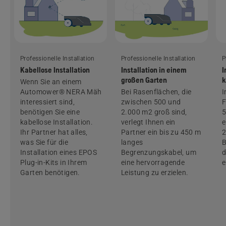
Professionelle Installation
Professionelle Installation
P
Kabellose Installation
Installation in einem
I
großen Garten
k
Wenn Sie an einem
Automower® NERA Mähroboter
Bei Rasenflächen, die
I
interessiert sind,
zwischen 500 und
F
benötigen Sie eine
2.000 m2 groß sind,
5
kabellose Installation.
verlegt Ihnen ein
e
Ihr Partner hat alles,
Partner ein bis zu 450 m
2
was Sie für die
langes
B
Installation eines EPOS
Begrenzungskabel, um
d
Plug-in-Kits in Ihrem
eine hervorragende
e
Garten benötigen.
Leistung zu erzielen.