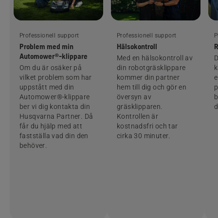
Professionell support
Professionell support
P
Problem med min
Hälsokontroll
R
Automower®-klippare
Med en hälsokontroll av
D
Om du är osäker på
din robotgräsklippare
k
vilket problem som har
kommer din partner
e
uppstått med din
hem till dig och gör en
p
Automower®-klippare
översyn av
b
ber vi dig kontakta din
gräsklipparen.
d
Husqvarna Partner. Då
Kontrollen är
får du hjälp med att
kostnadsfri och tar
fastställa vad din den
cirka 30 minuter.
behöver.