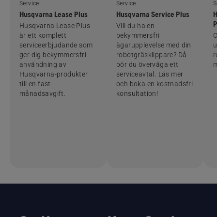
Service
Service
S
Husqvarna Lease Plus
Husqvarna Service Plus
H
P
Husqvarna Lease Plus
Vill du ha en
är ett komplett
bekymmersfri
O
serviceerbjudande som
ägarupplevelse med din
u
ger dig bekymmersfri
robotgräsklippare? Då
r
användning av
bör du överväga ett
m
Husqvarna-produkter
serviceavtal. Läs mer
till en fast
och boka en kostnadsfri
månadsavgift.
konsultation!