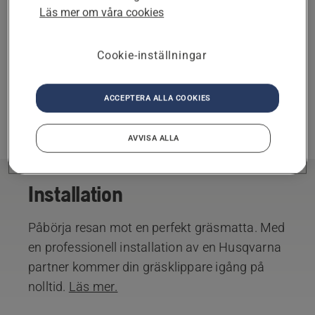
Läs mer om våra cookies
KONTAKTFÖRFRÅGAN FÖR ANDRA TJÄNSTER
Cookie-inställningar
Vald partner
ÄNDRA
Du har valt som din
ACCEPTERA ALLA COOKIES
partner.
TA BORT
AVVISA ALLA
Installation
Påbörja resan mot en perfekt gräsmatta. Med
en professionell installation av en Husqvarna
partner kommer din gräsklippare igång på
nolltid.
Läs mer.