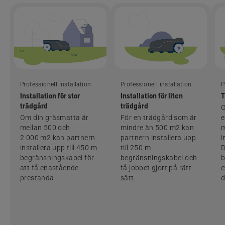
Professionell installation
Professionell installation
P
Installation för stor
Installation för liten
T
trädgård
trädgård
O
Om din gräsmatta är
För en trädgård som är
mellan 500 och
mindre än 500 m2 kan
m
2 000 m2 kan partnern
partnern installera upp
i
installera upp till 450 m
till 250 m
D
begränsningskabel för
begränsningskabel och
b
att få enastående
få jobbet gjort på rätt
e
prestanda.
sätt.
d