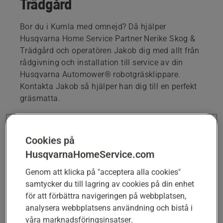
Trädgård
Bor du i Kumla med omnejd? Då hjälper
Husqvarna Home Service Partner Nerike Skog &
Trädgård och operatören Jakob dig med allt från
rådgivning och installation till service av din
Husqvarna Automower® robotgräsklippare.
Kontakta Jakob så hjälper han dig till en perfekt
gräsmatta.
Jakob Fransson
homeservice@nerikeskogtradgard.se
Cookies på
0702602246
HusqvarnaHomeService.com
Genom att klicka på "acceptera alla cookies"
samtycker du till lagring av cookies på din enhet
BOKA RÅDGIVNING ELLER HÄLSOKONTROLL
för att förbättra navigeringen på webbplatsen,
analysera webbplatsens användning och bistå i
våra marknadsföringsinsatser.