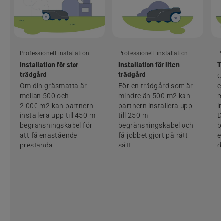
Professionell installation
Professionell installation
P
Installation för stor
Installation för liten
T
trädgård
trädgård
O
Om din gräsmatta är
För en trädgård som är
mellan 500 och
mindre än 500 m2 kan
m
2 000 m2 kan partnern
partnern installera upp
i
installera upp till 450 m
till 250 m
D
begränsningskabel för
begränsningskabel och
b
att få enastående
få jobbet gjort på rätt
e
prestanda.
sätt.
d