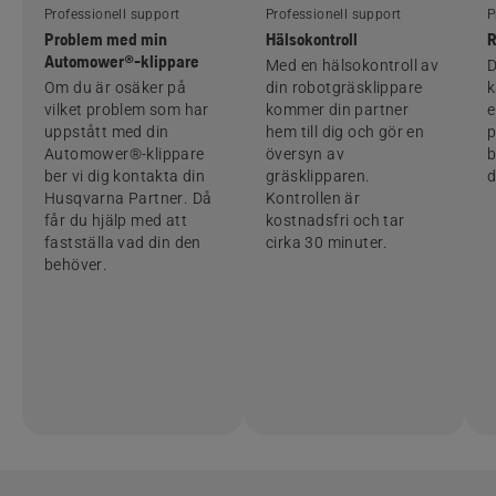
Professionell support
Professionell support
P
Problem med min
Hälsokontroll
R
Automower®-klippare
Med en hälsokontroll av
D
Om du är osäker på
din robotgräsklippare
k
vilket problem som har
kommer din partner
e
uppstått med din
hem till dig och gör en
p
Automower®-klippare
översyn av
b
ber vi dig kontakta din
gräsklipparen.
d
Husqvarna Partner. Då
Kontrollen är
får du hjälp med att
kostnadsfri och tar
fastställa vad din den
cirka 30 minuter.
behöver.