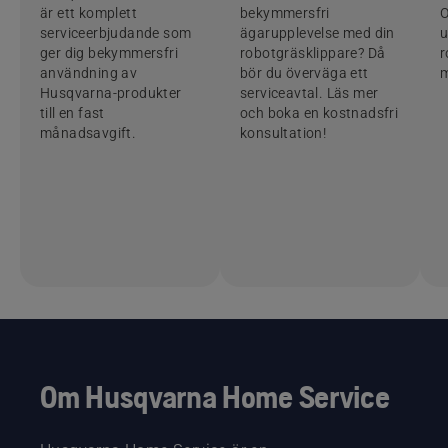
är ett komplett
bekymmersfri
O
serviceerbjudande som
ägarupplevelse med din
u
ger dig bekymmersfri
robotgräsklippare? Då
r
användning av
bör du överväga ett
m
Husqvarna-produkter
serviceavtal. Läs mer
till en fast
och boka en kostnadsfri
månadsavgift.
konsultation!
Om Husqvarna Home Service