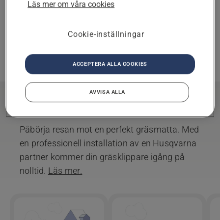
Läs mer om våra cookies
Vald partner
ÄNDRA
Cookie-inställningar
Du har valt som din
partner.
TA BORT
ACCEPTERA ALLA COOKIES
AVVISA ALLA
Installation
Påbörja resan mot en perfekt gräsmatta. Med
en professionell installation av en Husqvarna
partner kommer din gräsklippare igång på
nolltid.
Läs mer.