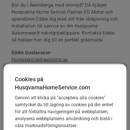
Bor du i Åkersberga med omnejd? Då hjälper
Husqvarna Home Service Partner EG Motor och
operatören Eddie dig med allt från rådgivning och
installation till service av din Husqvarna
Automower® robotgräsklippare. Kontakta Eddie
så hjälper han dig till en perfekt gräsmatta.
Eddie Gustavsson
Homeservice@egmotor.se
08-525 133 12
Cookies på
HusqvarnaHomeService.com
BOKA RÅDGIVNING ELLER HÄLSOKONTROLL
Genom att klicka på "acceptera alla cookies"
samtycker du till lagring av cookies på din enhet
för att förbättra navigeringen på webbplatsen,
KONTAKTFÖRFRÅGAN FÖR ANDRA TJÄNSTER
analysera webbplatsens användning och bistå i
våra marknadsföringsinsatser.