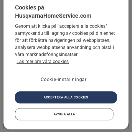
Välj tjänst
Cookies på
HusqvarnaHomeService.com
Genom att klicka på "acceptera alla cookies"
NÄSTA
samtycker du till lagring av cookies på din enhet
för att förbättra navigeringen på webbplatsen,
analysera webbplatsens användning och bistå i
Nästa
våra marknadsföringsinsatser.
På vilken adress vill du få råd eller
Läs mer om våra cookies
hjälp?
Cookie-inställningar
Nästa
Vad heter du och hur når vi dig?
ACCEPTERA ALLA COOKIES
AVVISA ALLA