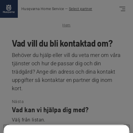
Husqvarna Home Service
—
Select partner
Hem
Vad vill du bli kontaktad om?
Behöver du hjälp eller vill du veta mer om våra
tjänster och hur de passar dig och din
trädgård? Ange din adress och dina kontakt
uppgifter så kontaktar en partner dig inom
kort.
Nästa
Vad kan vi hjälpa dig med?
Välj från listan.